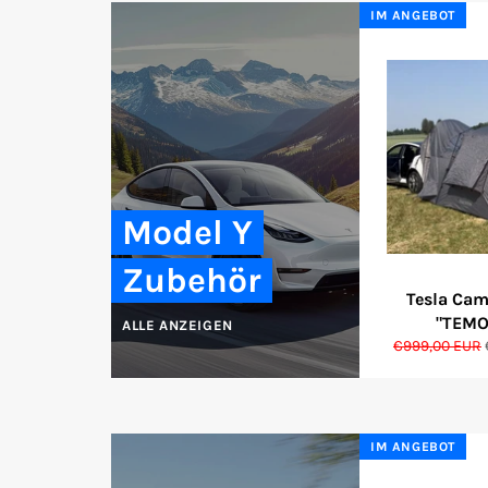
IM ANGEBOT
Model Y
Zubehör
Tesla Cam
"TEMO
ALLE ANZEIGEN
€999,00 EUR
IM ANGEBOT