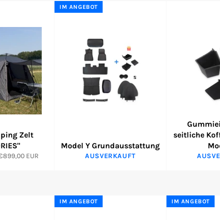
IM ANGEBOT
Gummiei
ping Zelt
seitliche Ko
RIES"
Model Y Grundausstattung
Mo
€899,00 EUR
AUSVERKAUFT
AUSVE
IM ANGEBOT
IM ANGEBOT